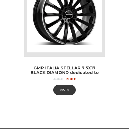
GMP ITALIA STELLAR 7.5X17
BLACK DIAMOND dedicated to
Mercedes
Original
Current
300
€
200
€
price
price
was:
is:
ΑΓΟΡΑ
300€.
200€.