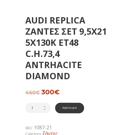
AUDI REPLICA
ΖΑΝΤΕΣ ΣΕΤ 9,5Χ21
5Χ130Κ ΕΤ48
C.H.73,4
ANTRHACITE
DIAMOND
Original
300
€
Current
460
€
price
price
was:
is:
460€.
300€.
Add to cart
1087-21
SKU:
ζάντες
Category: