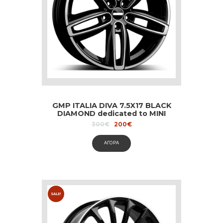
GMP ITALIA DIVA 7.5X17 BLACK
DIAMOND dedicated to MINI
Original
Current
300
€
200
€
price
price
was:
is:
ΑΓΟΡΑ
300€.
200€.
SALE!