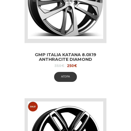
GMP ITALIA KATANA 8.0X19
ANTHRACITE DIAMOND
dedicated to Audi and Volvo
Original
Current
350
€
250
€
price
price
was:
is:
ΑΓΟΡΑ
350€.
250€.
SALE!