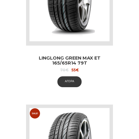
LINGLONG GREEN MAX ET
165/65R14 79T
Original
Current
70
€
55
€
price
price
was:
is:
ΑΓΟΡΑ
70€.
55€.
SALE!