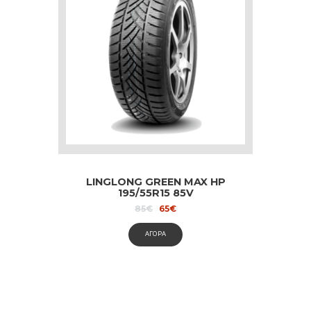
LINGLONG GREEN MAX HP
195/55R15 85V
Original
Current
85
€
65
€
price
price
was:
is:
ΑΓΟΡΑ
85€.
65€.