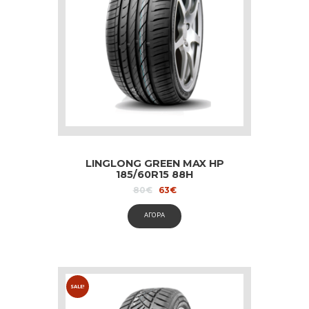
LINGLONG GREEN MAX HP
185/60R15 88H
Original
Current
80
€
63
€
price
price
was:
is:
ΑΓΟΡΑ
80€.
63€.
SALE!