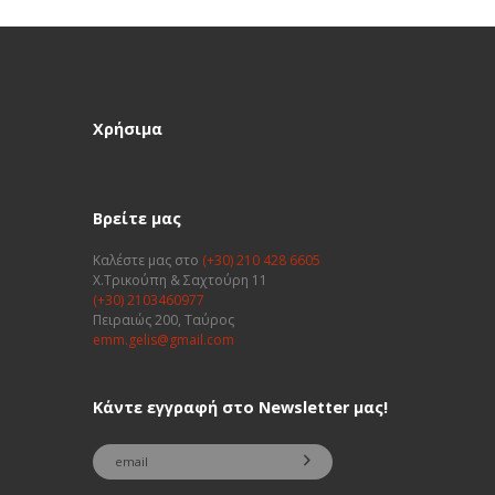
Χρήσιμα
Βρείτε μας
Καλέστε μας στο
(+30) 210 428 6605
Χ.Τρικούπη & Σαχτούρη 11
(+30) 2103460977
Πειραιώς 200, Ταύρος
emm.gelis@gmail.com
Κάντε εγγραφή στο Newsletter μας!