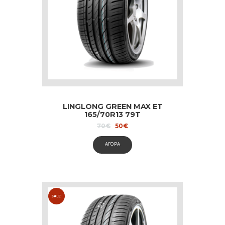
LINGLONG GREEN MAX ET
165/70R13 79T
Original
Current
70
€
50
€
price
price
was:
is:
ΑΓΟΡΑ
70€.
50€.
SALE!