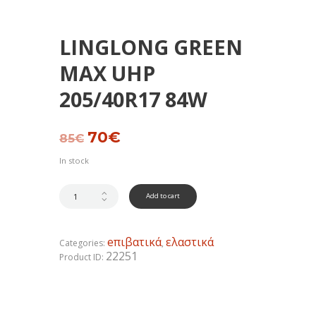
LINGLONG GREEN
MAX UHP
205/40R17 84W
Original
70
€
Current
85
€
price
price
was:
is:
In stock
85€.
70€.
Add to cart
eπιβατικά
ελαστικά
Categories:
,
22251
Product ID: