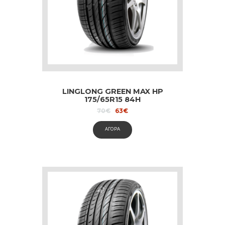
LINGLONG GREEN MAX HP
175/65R15 84H
Original
Current
70
€
63
€
price
price
was:
is:
ΑΓΟΡΑ
70€.
63€.