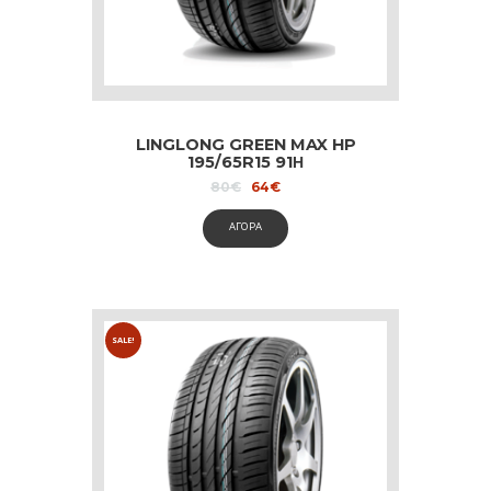
LINGLONG GREEN MAX HP
195/65R15 91Η
Original
Current
80
€
64
€
price
price
was:
is:
ΑΓΟΡΑ
80€.
64€.
SALE!