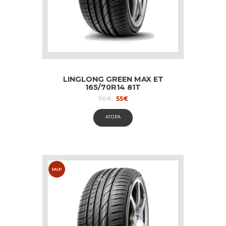
LINGLONG GREEN MAX ET
165/70R14 81T
Original
Current
70
€
55
€
price
price
was:
is:
ΑΓΟΡΑ
70€.
55€.
SALE!