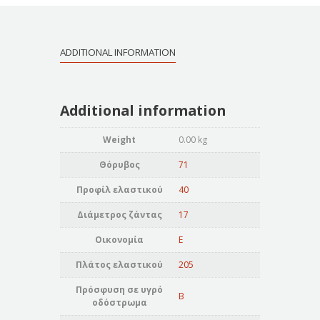
ADDITIONAL INFORMATION
Additional information
Weight
0.00 kg
Θόρυβος
71
Προφίλ ελαστικού
40
Διάμετρος ζάντας
17
Οικονομία
E
Πλάτος ελαστικού
205
Πρόσφυση σε υγρό
B
οδόστρωμα