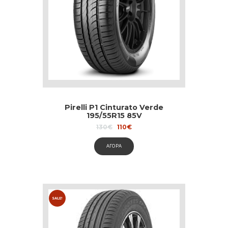
Pirelli P1 Cinturato Verde
195/55R15 85V
Original
Current
130
€
110
€
price
price
was:
is:
ΑΓΟΡΑ
130€.
110€.
SALE!