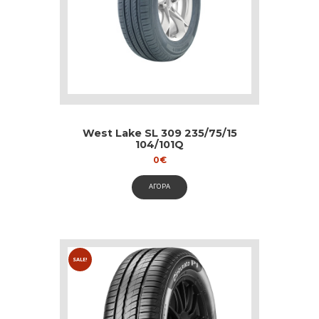
West Lake SL 309 235/75/15
104/101Q
0
€
ΑΓΟΡΑ
SALE!