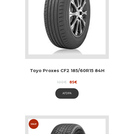
Toyo Proxes CF2 185/60R15 84H
Original
Current
100
€
85
€
price
price
was:
is:
ΑΓΟΡΑ
100€.
85€.
SALE!