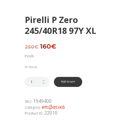
Pirelli P Zero
245/40R18 97Y XL
Original
160
€
Current
250
€
price
price
was:
is:
Pirelli
250€.
160€.
In stock
Add to cart
1949400
SKU:
eπιβατικά
Category:
22010
Product ID: