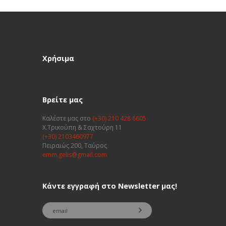
Χρήσιμα
Βρείτε μας
Καλέστε μας στο
(+30) 210 428 6605
Χ.Τρικούπη & Σαχτούρη 11
(+30) 2103460977
Πειραιώς 200, Ταύρος
emm.gelis@gmail.com
Κάντε εγγραφή στο Newsletter μας!