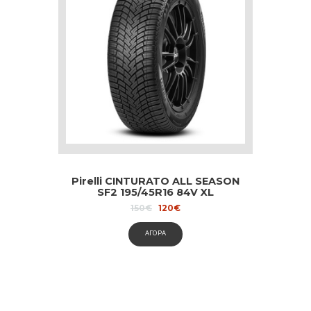
Pirelli CINTURATO ALL SEASON
SF2 195/45R16 84V XL
Original
Current
150
€
120
€
price
price
was:
is:
ΑΓΟΡΑ
150€.
120€.